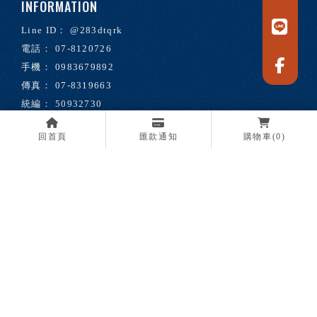
@283dtqrk
07-8120726
0983679892
07-8319663
50932730
Solidarity0913@gmail.com
回首頁
匯款通知
購物車
(0)
高雄市前鎮區和祥街20號
回首頁
關於我們
服務項目
最新消息
媒體報導
購物商城
常見問題
聯絡我們