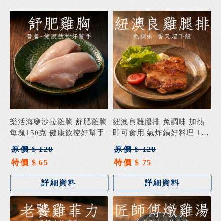
樂活海鹽沙拉雞胸 舒肥雞胸
紐澳良雞腿排 免調味 加熱
每塊150克 健康飲控好幫手
即可食用 氣炸鍋好料理 180
克±5%
原價 $ 120
原價 $ 120
特價 $ 65
特價 $ 75
詳細資料
詳細資料