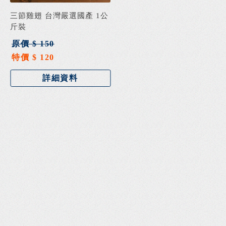
三節雞翅 台灣嚴選國產 1公
斤裝
原價 $ 150
特價 $ 120
詳細資料