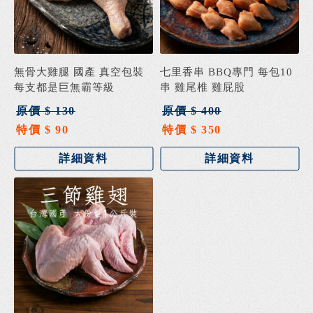
無骨大雞腿 國產 真空包裝
七里香串 BBQ專門 每包10
每支都是巨無霸等級
串 雞尾椎 雞屁股
原價 $ 130
原價 $ 400
特價 $ 90
特價 $ 350
詳細資料
詳細資料