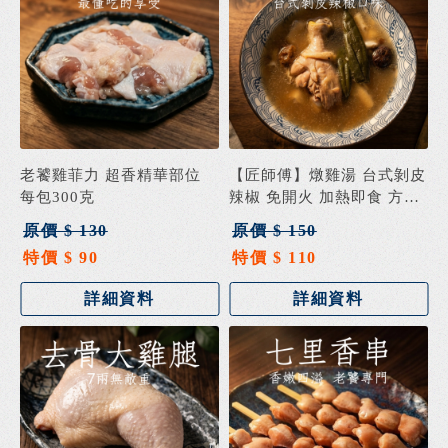
老饕雞菲力 超香精華部位
【匠師傅】燉雞湯 台式剝皮
每包300克
辣椒 免開火 加熱即食 方便
料理 微波
原價 $ 130
原價 $ 150
特價 $ 90
特價 $ 110
詳細資料
詳細資料