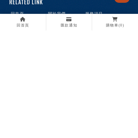
回首頁
關於我們
服務項目
最新消息
媒體報導
購物商城
回首頁
匯款通知
購物車
(0)
常見問題
聯絡我們
高雄海鮮批發
高雄水產批發
高雄海鮮團購
高雄冷凍食品
高雄烤肉海鮮訂購
高雄食材供應商
高雄肉品批發
Designed by
揚京快客
Copyright © 2026
..
累積人氣: 184355