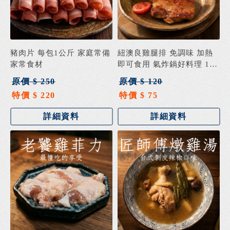
豬肉片 每包1公斤 家庭常備
紐澳良雞腿排 免調味 加熱
家常食材
即可食用 氣炸鍋好料理 180
克±5%
原價 $ 250
原價 $ 120
特價 $ 220
特價 $ 75
詳細資料
詳細資料