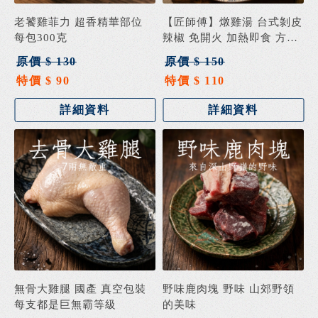
老饕雞菲力 超香精華部位
【匠師傅】燉雞湯 台式剝皮
每包300克
辣椒 免開火 加熱即食 方便
料理 微波
原價 $ 130
原價 $ 150
特價 $ 90
特價 $ 110
詳細資料
詳細資料
無骨大雞腿 國產 真空包裝
野味鹿肉塊 野味 山郊野領
每支都是巨無霸等級
的美味