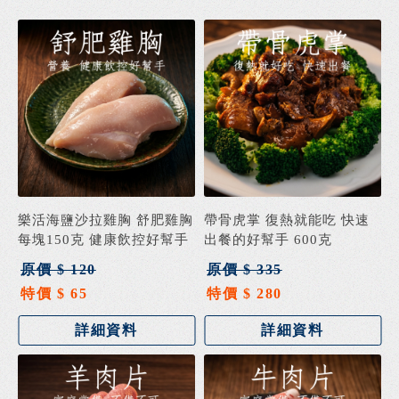
樂活海鹽沙拉雞胸 舒肥雞胸
帶骨虎掌 復熱就能吃 快速
每塊150克 健康飲控好幫手
出餐的好幫手 600克
原價 $ 120
原價 $ 335
特價 $ 65
特價 $ 280
詳細資料
詳細資料