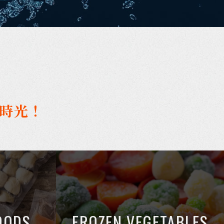
時光！
OODS
FROZEN VEGETABLES