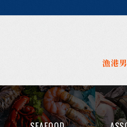
漁港
SEAFOOD
ASS