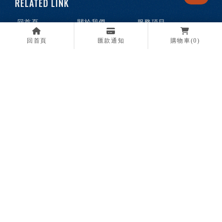
回首頁
關於我們
服務項目
最新消息
媒體報導
購物商城
回首頁
匯款通知
購物車
(0)
常見問題
聯絡我們
高雄海鮮批發
高雄水產批發
高雄海鮮團購
高雄冷凍食品
高雄烤肉海鮮訂購
高雄食材供應商
高雄肉品批發
Designed by
揚京快客
Copyright © 2026
..
累積人氣: 183798