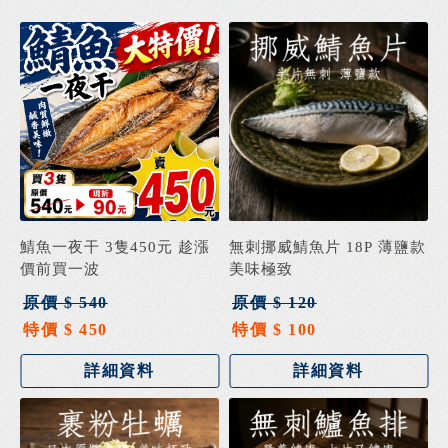
鯖魚一夜干 3隻450元 趁漲
無刺挪威鯖魚片 18P 薄鹽款
價前買一波
美味極致
原價 $ 540
原價 $ 120
特價 $ 450
特價 $ 100
詳細資料
詳細資料