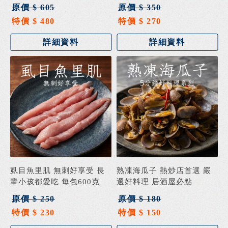
原價 $ 605
原價 $ 350
特價 $ 480
特價 $ 270
詳細資料
詳細資料
虱目魚里肌 無刺好享受 長
熟凍海瓜子 熱炒店首選 嚴
輩小孩都愛吃 每包600克
選好料理 居酒屋必點
原價 $ 250
原價 $ 180
特價 $ 230
特價 $ 150