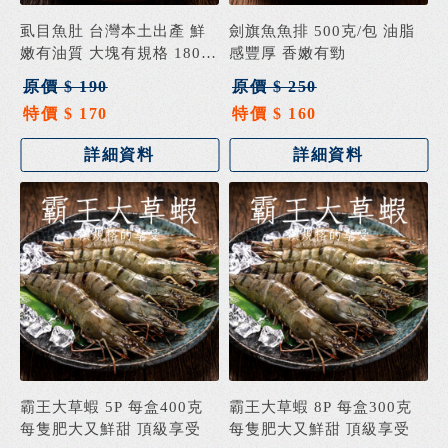
虱目魚肚 台灣本土出產 鮮
劍旗魚魚排 500克/包 油脂
嫩有油質 大塊有規格 180克
感豐厚 香嫩有勁
±5%
原價 $ 190
原價 $ 250
特價 $ 170
特價 $ 160
詳細資料
詳細資料
霸王大草蝦 5P 每盒400克
霸王大草蝦 8P 每盒300克
每隻肥大又鮮甜 頂級享受
每隻肥大又鮮甜 頂級享受