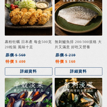
裹粉牡蠣 日本產 每盒500克
無刺鱸魚排 200/300規格 大
20粒裝 風味十足
片又滿意 好吃又營養
原價 $ 560
原價 $ 210
特價 $ 400
特價 $ 160
詳細資料
詳細資料